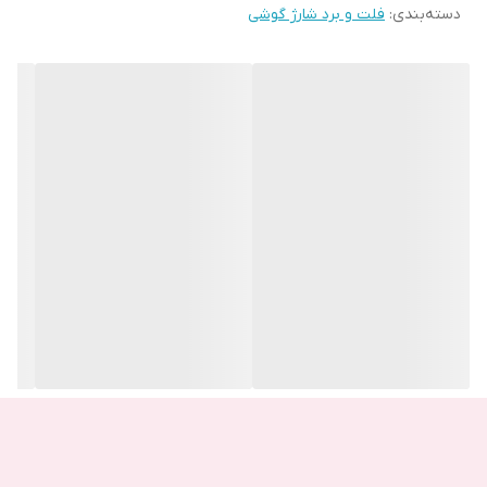
دسته‌بندی
:
فلت و برد شارژ گوشی
محل قرار گرفتن برد شارژ شیائومی می 11
قسمت مبدا سوکت شارژ محل قرار گرفتن برد شارژ بوده و با انتقال برق
به مادر برد دستگاه را شارژ میکند
دلایل خرابی برد شارژ می 11
خیس شدن تلفن همراه
استفاده از شارژر های فیک