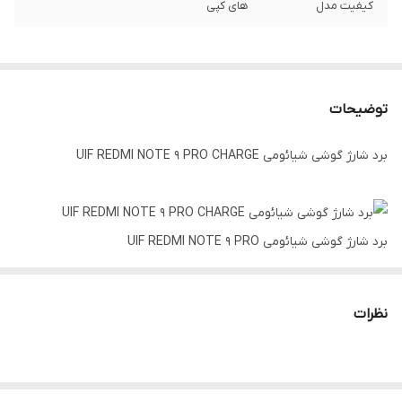
کیفیت مدل
های کپی
توضیحات
برد شارژ گوشی شیائومی UIF REDMI NOTE 9 PRO CHARGE
برد شارژ گوشی شیائومی UIF REDMI NOTE 9 PRO
برد شارژ گوشی شیائومی UIF REDMI NOTE 9 PRO CHARGE نصب
توسط افراد مبتدی و کسانی که با تعمیر تلفن همراه آشنایی ندارند باعث
نظرات
صدمه دیدن تلفن همراه شما میشود.
هر فلت قبل از ارسال تست میشود و سلامت مورد تایید است.