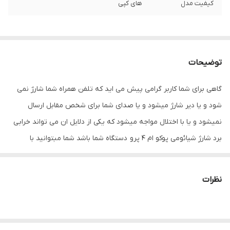
کیفیت مدل
های کپی
توضیحات
گاهی برای شما کاربر گرامی پیش می اید که تلفن همراه شما شارژ نمی
شود و یا دیر شارژ میشود و یا صدای شما برای شخص مقابل ارسال
نمیشود و یا با اختلال مواجه میشود که یکی از دلایل ان می تواند خرابی
برد شارژ شیائومی پوکو ام 4 پرو دستگاه شما باشد شما مبتوانید با
تعویض قطعه ی قبلی با قطعه ی دیگر می توانید مشکل دستگاه خود را
برطرف کنید.
نظرات
داخل گوشی شما چند فلت کار گذاشته شده است که اگر هر یک آن ها
دچار مشکل شود ،خود قطعه نیز از کار می افتد و احتمال اینکه اختلال در
سایر قطعات نیز بوجود بیاورد هم وجود دارد بنابراین در اسرع وقت باید