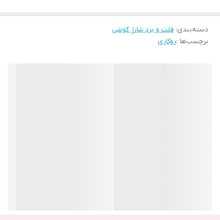
بر این ها احتمال خرابی برد داخلی گوشی هم می تواند عامل شارژ نشدن
دسته‌بندی
:
فلت و برد شارژ گوشی
موبایل باشد. برد قطعه ای است که از چند خازن، دیود و سوکت شارژ
برچسب‌ها :
روکاری
تشکیل شده و عامل مهم در انتقال مدار الکتریکی به سایر قطعات موبایل
می باشد.