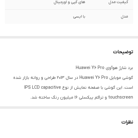
کیفیت مدل
های کپی و اورجینال
مدل
با ایسی
توضیحات
برد شارژ هوآوی Huawei Y6 Pro
گوشی موبایل Huawei Y6 Pro در سال 2013 طراحی و روانه بازار شده
است. این گوشی با صفحه نمایش از نوع IPS LCD capacitive
touchscreen و تراکم پیکسلی 16 میلیون رنگ ساخته شد.
برد گوشی چیست و چگونه کار می کند؟
از جمله مشکلات تلفن های همراه شارژ نشدن گوشی و یا زود خالی شدن
نظرات
باتری گوشی در کوتاه مدت می باشد. دلایل متفاوتی از جمله خرابی باتری
یا خود شارژ و کابل شارژ می تواند در در این موضوع موثر باشند. اما علاوه