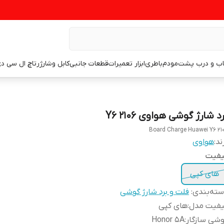
اب و درب پشت
مودم
باطری
ابزار تعمیرات
قطعات جانبی
کابل وشارژر
تاچ ال سی د
د شارژ گوشی هواوی Y6 2106
Board Charge Huawei Y6 21
ند:
هواوی
یفیت
های کپی
ته‌بندی
:
فلت و برد شارژ گوشی
یفیت مدل
:
های کپی
شی سازگار
:
Honor 5A