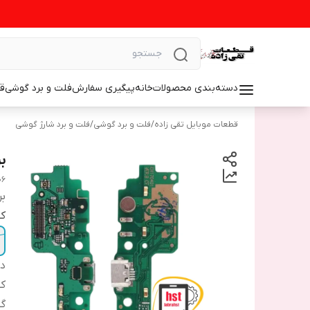
دسته‌بندی محصولات
خانه
پیگیری سفارش
فلت و برد گوشی
ق
قطعات موبایل تقی زاده
/
فلت و برد گوشی
/
فلت و برد شارژ گوشی
بر
06
بر
ک
دس
ک
گو