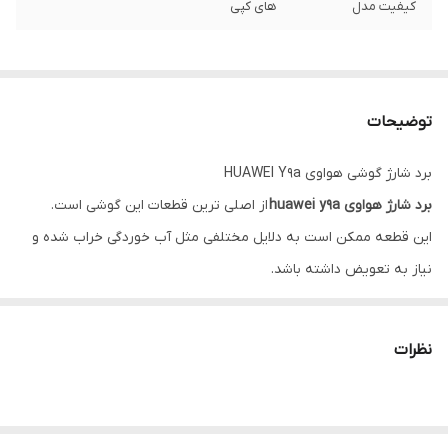
کیفیت مدل
های کپی
توضیحات
برد شارژ گوشی هواوی HUAWEI Y9a
برد شارژ هواوی huawei y9a
از اصلی ترین قطعات این گوشی است.
این قطعه ممکن است به دلایل مختلفی مثل آب خوردگی خراب شده و
نیاز به تعویض داشته باشد.
برروی برد شارژ ها تعدادی خازن، دیود، و در نهایت
آی سی شارژ
قرار می
گیرد.
نظرات
بر روی بعضی از آن ها کانکتور های مختلفی قرار می گیرند.
برد شارژ huawei y9a دارای کانکتور
سیم کارت یا مموری
،
مقر آنتن
و
فلت
مین
می باشد.