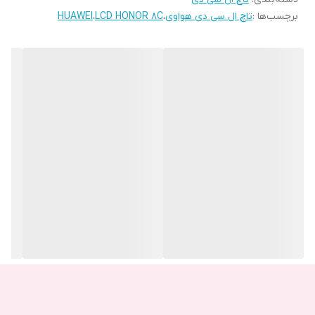
برچسب‌ها :
تاچ ال سی دی هواوی
،
LCD HONOR 8C
،
HUAWEI