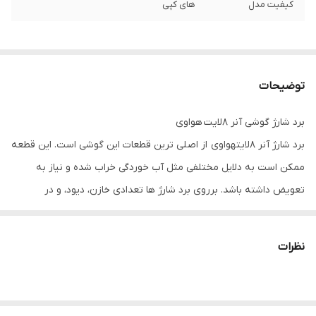
کیفیت مدل
های کپی
توضیحات
برد شارژ گوشی آنر 8لایت هواوی
برد شارژ آنر 8لایتهواوی از اصلی ترین قطعات این گوشی است. این قطعه
ممکن است به دلایل مختلفی مثل آب خوردگی خراب شده و نیاز به
تعویض داشته باشد. برروی برد شارژ ها تعدادی خازن، دیود، و در
نهایت
آی سی شارژ
قرار می گیرد. بر روی بعضی از آن ها کانکتور های
مختلفی قرار می گیرند. این برد شارژ دارای کانکتور
میکروفن
و
فلت
نظرات
مین
می باشد.
انواع کانکتور های شارژ گوشی همراه چیست؟؟