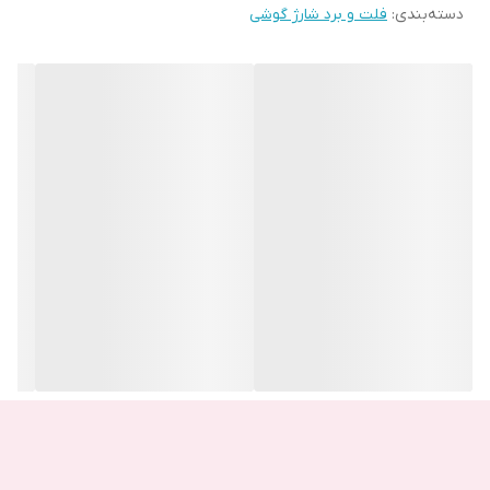
دسته‌بندی
:
مینی یو اس بی mini usb:
فلت و برد شارژ گوشی
این نوع از پورت ها سایز خیلی کوچکی دارند و استفاده از آن ها امروزه
رایج نیست بیشتر در مواردی مثل هارد ها یا دوربین های دیجیتال مورد
استفاده قرار میگیرند . امروزه میکرو یو اس بی ها و تایپ سی جایگزین
این مورد از پورت ها شده اند.
میکرو یو اس بی micro usb:
این نوع پورت به عنوان جایگزین مینی یو اس بی ها معرفی شد و به
علت حجم کم و اندازه کوچک خود در انواع اسمارن فون ها، دستگاه های
دیجیتال و … مورد استفاده قرار می گیرد. پورت های مینی و میکرو دارای
5 پین می باشد که توان 5 ولت را بر روی 1 پین تامین می کنند.
تایپ سی type-c :
از نظر ظاهری شبیه میکرو یو اس بی ها هستند با این تفاوت که لبه
های آن گرد شده است. این نوع به دلیل سرعت بالای شارژ و انتقال داده