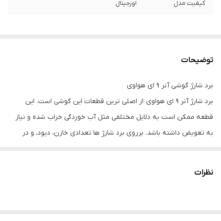
کیفیت مدل
اورجینال
توضیحات
برد شارژ گوشی آنر 9 ای هواوی
برد شارژ آنر 9 ای هواوی از اصلی ترین قطعات این گوشی است. این
قطعه ممکن است به دلایل مختلفی مثل آب خوردگی خراب شده و نیاز
به تعویض داشته باشد. برروی برد شارژ ها تعدادی خازن، دیود، و در
نهایت
آی سی شارژ
قرار می گیرد. بر روی بعضی از آن ها کانکتور های
مختلفی قرار می گیرند. این برد شارژ دارای کانکتور
میکروفن
و
فلت
نظرات
مین
می باشد.
انواع کانکتور های شارژ گوشی همراه چیست؟؟