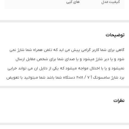
کیفیت مدل
های کپی
توضیحات
گاهی برای شما کاربر گرامی پیش می اید که تلفن همراه شما شارژ نمی
شود و یا دیر شارژ میشود و یا صدای شما برای شخص مقابل ارسال
نمیشود و یا با اختلال مواجه میشود که یکی از دلایل ان می تواند خرابی
برد شارژ سامسونگ آ 7 / 2018 دستگاه شما باشد شما مبتوانید با تعویض
قطعه ی قبلی با قطعه ی دیگر می توانید مشکل دستگاه خود را برطرف
کنید.
نظرات
داخل گوشی شما چند فلت کار گذاشته شده است که اگر هر یک آن ها
دچار مشکل شود ،خود قطعه نیز از کار می افتد و احتمال اینکه اختلال در
سایر قطعات نیز بوجود بیاورد هم وجود دارد بنابراین در اسرع وقت باید