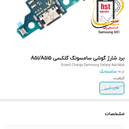
برد شارژ گوشی سامسونگ گلکسی A51/A515
Board Charge Samsung Galaxy A51/A515
برند:
سامسونگ
کیفیت
های کپی
مشخصات