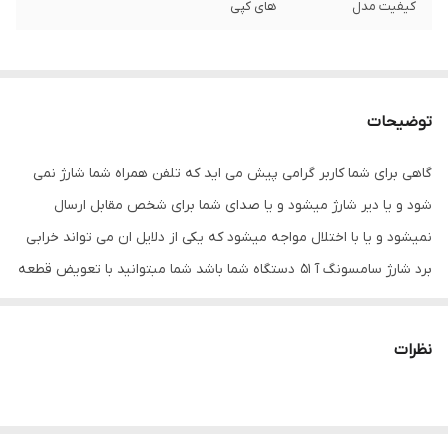
کیفیت مدل
های کپی
توضیحات
گاهی برای شما کاربر گرامی پیش می اید که تلفن همراه شما شارژ نمی
شود و یا دیر شارژ میشود و یا صدای شما برای شخص مقابل ارسال
نمیشود و یا با اختلال مواجه میشود که یکی از دلایل ان می تواند خرابی
برد شارژ سامسونگ آ 51 دستگاه شما باشد شما مبتوانید با تعویض قطعه
ی قبلی با قطعه ی دیگر می توانید مشکل دستگاه خود را برطرف کنید.
داخل گوشی شما چند فلت کار گذاشته شده است که اگر هر یک آن ها
نظرات
دچار مشکل شود ،خود قطعه نیز از کار می افتد و احتمال اینکه اختلال در
سایر قطعات نیز بوجود بیاورد هم وجود دارد بنابراین در اسرع وقت باید
مشکل دستگاه خود را برطرف کنید.