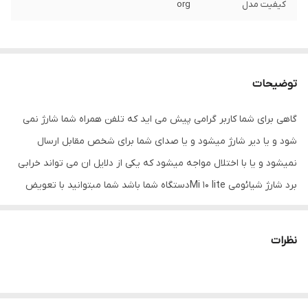
کیفیت مدل
org
توضیحات
گاهی برای شما کاربر گرامی پیش می اید که تلفن همراه شما شارژ نمی
شود و یا دیر شارژ میشود و یا صدای شما برای شخص مقابل ارسال
نمیشود و یا با اختلال مواجه میشود که یکی از دلایل ان می تواند خرابی
برد شارژ شیائومی Mi 10 liteدستگاه شما باشد شما مبتوانید با تعویض
قطعه ی قبلی با قطعه ی دیگر می توانید مشکل دستگاه خود را برطرف
کنید
نظرات
داخل گوشی شما چند فلت کار گذاشته شده است که اگر هر یک آن ها
دچار مشکل شود خود قطعه نیز از کار می افتد و احتمال اینکه اختلال در
سایر قطعات نیز بوجود بیاورد هم وجود دارد بنابراین در اسرع وقت باید