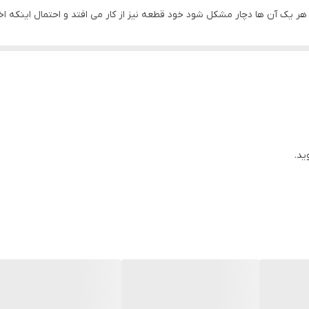
یک آن ها دچار مشکل شود خود قطعه نیز از کار می افتد و احتمال اینکه اختل
کنید
ا انتقال برق به مادر برد دستگاه را شارژ میکند
ید.