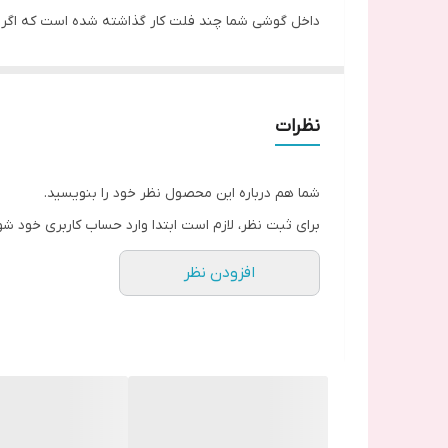
داخل گوشی شما چند فلت کار گذاشته شده است که اگر هر 
بنابراین در اسرع وقت باید مشکل دستگاه خود را برطرف 
محل قرار گرفتن برد شارژ شیائومی Mi10
قسمت مبدا سوکت شارژ محل قرار گرفتن برد شارژ بوده و ب
نظرات
دلایل خرابی برد شارژ
خیس شدن تلفن همراه
شما هم درباره این محصول نظر خود را بنویسید.
استفاده از شارژر های فیک
برای ثبت نظر، لازم است ابتدا وارد حساب کاربری خود شو
افزودن نظر