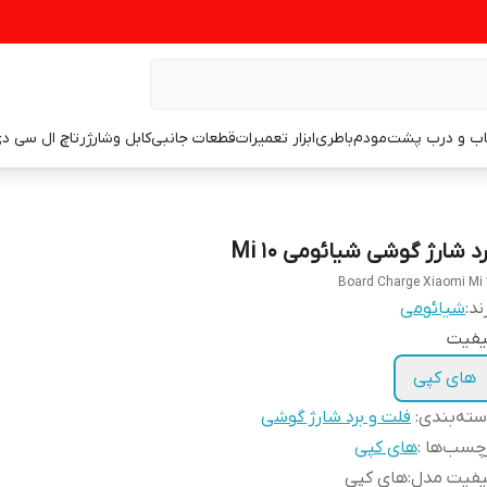
اب و درب پشت
مودم
باطری
ابزار تعمیرات
قطعات جانبی
کابل وشارژر
تاچ ال سی د
د شارژ گوشی شیائومی Mi 10
Board Charge Xiaomi Mi 
ند:
شیائومی
یفیت
های کپی
ته‌بندی
:
فلت و برد شارژ گوشی
چسب‌ها :
های کپی
یفیت مدل
:
های کپی