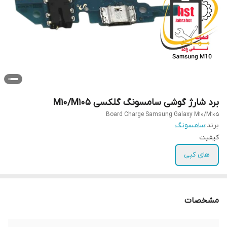
برد شارژ گوشی سامسونگ گلکسی M10/M105
Board Charge Samsung Galaxy M10/M105
برند:
سامسونگ
کیفیت
های کپی
مشخصات