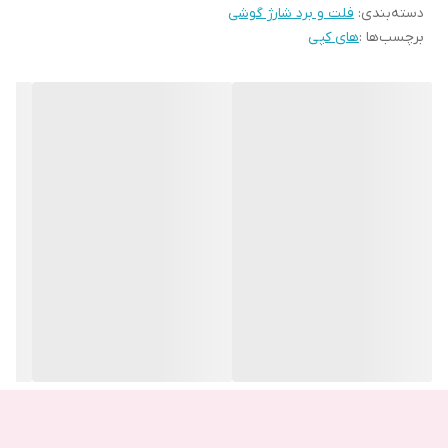
دسته‌بندی
:
فلت و برد شارژ گوشی
می‌افتد و با مشکل عدم شارژ گوشی مواجه می‌شوید اولین چیزی که
برچسب‌ها :
های کپی
تعمیرکار بررسی می‌کند، سالم بودن فلت یا برد شارژ است. برد قطعه‌ای
است که از چند خازن، دیود و سوکت تشکیل تشکیل شده و عامل مهم در
انتقال مدار الکتریکی به سایر قطعات موبایل می‌باشد.
CPU از مهمترین قطعاتی است که روی مادربُرد گوشی Samsung
Galaxy M10 M105 قرار گرفته است. CPU تنها واحد پردازشی گوشی
نیست؛ اما مهم‌ترین آن‌ها به شمار می‌رود. اقدامات، محاسبات و اجرای
برنامه‌ها توسط CPU انجام می‌شود. مادربُرد گوشی Samsung Galaxy
M10 M105 تمامی فعالیت‌های دستگاه را به کمک CPU کنترل و مدیریت
می‌کند. اگر مادربرد گوشی شما آسیب ببیند، گوشی شما از کار میفتد.