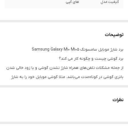
کیفیت مدل
های کپی
توضیحات
برد شارژ موبایل سامسونگ Samsung Galaxy M10 M105
برد گوشی چیست و چگونه کار می کند؟
از جمله مشکلات تلفن‌های همراه شارژ نشدن گوشی و یا زود خالی شدن
باتری گوشی در کوتاه‌مدت می‌باشد. مثلا گوشی موبایل خود را به شارژ
زدید و پس از مدت طولانی متوجه می‌شوید که هنوز کامل شارژ نشده
است و باتری گوشی شما با گذشت زمان بدتر می شود. دلایل متفاوتی از
نظرات
جمله خرابی باتری یا خود شارژ و کابل شارژ می‌تواند در این موضوع موثر
باشند. اما علاوه بر این‌ها احتمال خرابی برد داخلی گوشی هم می‌تواند
عامل شارژ نشدن موبایل باشد. زمانی که گوشی موبایل از دست شما