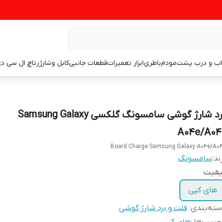
اب و درب پشت
مودم
باطری
ابزار تعمیرات
قطعات جانبی
کابل وشارژر
تاچ ال سی د
برد شارژ گوشی سامسونگ گلکسی Samsung Galaxy
A04e/A04
Board Charge Samsung Galaxy A04e/A0
ند:
سامسونگ
یفیت
های کپی
ته‌بندی
:
فلت و برد شارژ گوشی