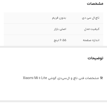
مشخصات
تاچ ال سی دی
بدون فریم
کیفیت مدل
اصلی بازار
اندازه صفحه
6.55 اینچ
رزولوشن
2400*1080
توضیحات
🛠️ مشخصات فنی تاچ و ال‌سی‌دی گوشی Xiaomi Mi 11 Lite
نام قطعه: تاچ و ال‌سی‌دی (Combo) اورجینال گوشی شیائومی Mi 11 Lite