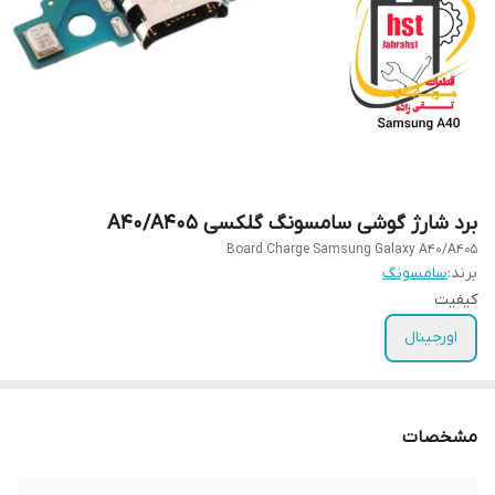
برد شارژ گوشی سامسونگ گلکسی A40/A405
Board Charge Samsung Galaxy A40/A405
برند:
سامسونگ
کیفیت
اورجینال
مشخصات