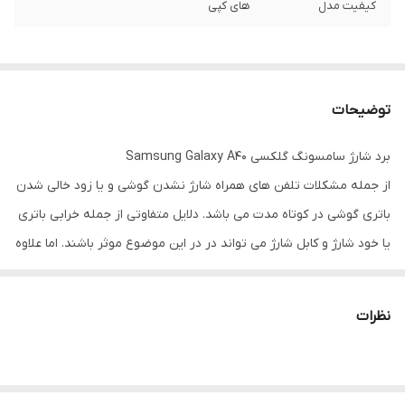
کیفیت مدل
های کپی
توضیحات
برد شارژ سامسونگ گلکسی Samsung Galaxy A40
از جمله مشکلات تلفن های همراه شارژ نشدن گوشی و یا زود خالی شدن
باتری گوشی در کوتاه مدت می باشد. دلایل متفاوتی از جمله خرابی باتری
یا خود شارژ و کابل شارژ می تواند در در این موضوع موثر باشند. اما علاوه
بر این ها احتمال خرابی برد داخلی گوشی هم می تواند عامل شارژ نشدن
موبایل باشد. برد قطعه ای است که از چند خازن، دیود و سوکت شارژ
نظرات
تشکیل شده و عامل مهم در انتقال مدار الکتریکی به سایر قطعات موبایل
می باشد.