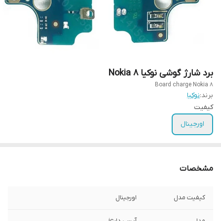
برد شارژ گوشی نوکیا Nokia 8
Board charge Nokia 8
برند:
نوکیا
کیفیت
اورجینال
مشخصات
کیفیت مدل
اورجینال
مدل
آیسی دارic