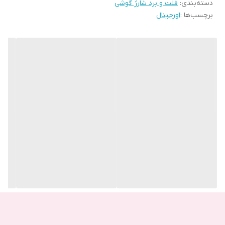
دسته‌بندی
:
فلت و برد شارژ گوشی
کارکرد سایر قطعات نیز ایجاد کند وجود دارد.
برچسب‌ها :
اورجینال
فلت شارژ:
قسمت مبدا سوکت شارژ محل قرار گیری فلت شارژ بوده و با انتقال برق
به منطقه مادر برد گوشی را شارژ می کند. عدم شارژ شدن باتری هنگام
اتصال به شارژر و زود خالی کردن شارژ در مدت زمان بسیار کوتاه از نشانه
های خرابی فلت شارژ است.