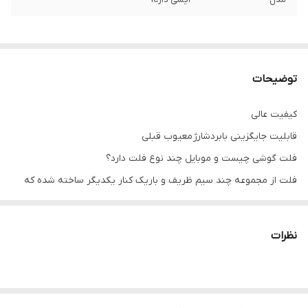
توضیحات
کیفیت عالی
قابلیت جایگزینی بابردشارژ معیوب قبلی
فلت گوشی چیست و موبایل چند نوع فلت دارد؟
فلت از مجموعه چند سیم ظریف و باریک کنار یکدیگر ساخته شده که
وظیفه ی انتقال جریان الکتریکی در برد های مدار را دارد. امروزه با
پیشرفت تکنولوژی در طراحی و تولید گوشی های هوشمند از فلت برای
نظرات
اتصال و قطعات داخلی گوشی به یکدیگر استفاده می شود.
داخل گوشی چند فلت کار گذاشته شده که اگر هریک از آنها دچار مشکل
شود، خود قطعه مورد نظر نیز از کار افتاده و احتمال اینکه اختلال در