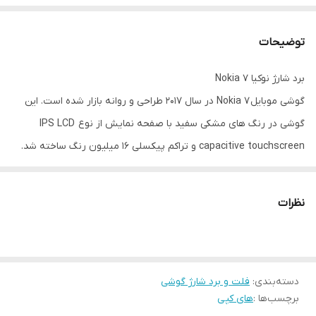
توضیحات
برد شارژ نوکیا Nokia 7
گوشی موبایل Nokia 7 در سال 2017 طراحی و روانه بازار شده است. این
گوشی در رنگ های مشکی سفید با صفحه نمایش از نوع IPS LCD
capacitive touchscreen و تراکم پیکسلی 16 میلیون رنگ ساخته شد.
برد گوشی چیست و چگونه کار می کند؟
از جمله مشکلات تلفن های همراه شارژ نشدن گوشی و یا زود خالی شدن
نظرات
باتری گوشی در کوتاه مدت می باشد. دلایل متفاوتی از جمله خرابی باتری
یا خود شارژ و کابل شارژ می تواند در در این موضوع موثر باشند. اما علاوه
بر این ها احتمال خرابی برد داخلی گوشی هم می تواند عامل شارژ نشدن
دسته‌بندی
:
فلت و برد شارژ گوشی
موبایل باشد. برد قطعه ای است که از چند خازن، دیود و سوکت شارژ
برچسب‌ها :
های کپی
تشکیل شده و عامل مهم در انتقال مدار الکتریکی به سایر قطعات موبایل