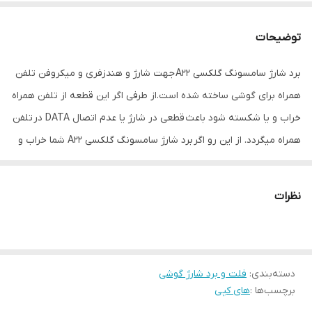
توضیحات
برد شارژ سامسونگ گلکسی A22 جهت شارژ و هندزفری و میکروفن تلفن
همراه برای گوشی ساخته شده است.از طرفی اگر این قطعه از تلفن همراه
خراب و یا شکسته شود باعث قطعی در شارژ یا عدم اتصال DATA در تلفن
همراه میگردد. از این رو اگر برد شارژ سامسونگ گلکسی A22 شما خراب و
شکسته شده است (عدم شارژ) با خرید از سایت قطعات موبایل پارس تل
شاپ و تعویض آن توسط تعمیرکار مجرب، مشکل شما رفع خواهد شد.
نظرات
علت خرابی برد شارژ
در اثر گذشت زمان و شارژ متعدد باطری و استفاده از شارژر های
نامرغوب،باعث خرابی برد شارژ سامسونگ گلکسی A225 - GALAXY A22
دسته‌بندی
:
فلت و برد شارژ گوشی
میشود. از این رو با خرید و تعویض این برد شارژ توسط تعمیر کاران
برچسب‌ها :
های کپی
مجرب مشکل تلفن همراه شما رفع خواهد شد.