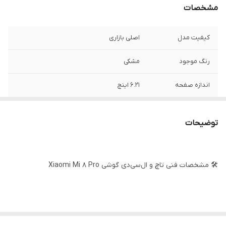
مشخصات
کیفیت مدل
اصلی بازاری
رنگ موجود
مشکی
اندازه صفحه
6.21 اینچ
نوع صفحه نمایش
SUPER AMOLED
توضیحات
رزولوشن
1080*2248 پیکسل
🛠️ مشخصات فنی تاچ و ال‌سی‌دی گوشی Xiaomi Mi 8 Pro
نام قطعه: تاچ و ال‌سی‌دی (Combo) اورجینال گوشی شیائومی Mi 8 Pro