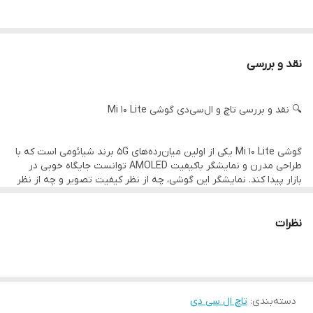
نام قطعه: تاچ و ال‌سی‌دی (Combo) اصلی Xiaomi Mi 10 Lite
مدل‌های سازگار:
نقد و بررسی
Xiaomi Mi 10 Lite 5G (مدل M2002J9G)
🔍 نقد و بررسی تاچ و ال‌سی‌دی گوشی Mi 10 Lite
نسخه‌های بازار جهانی Mi 10 Lite 5G
گوشی Mi 10 Lite یکی از اولین میان‌رده‌های 5G برند شیائومی است که با
طراحی مدرن و نمایشگر باکیفیت AMOLED توانست جایگاه خوبی در
بازار پیدا کند. نمایشگر این گوشی، چه از نظر کیفیت تصویر و چه از نظر
عملکرد لمسی، تأثیر مستقیم بر تجربه کاربر دارد. در صورتی که نمایشگر
آسیب دیده باشد، استفاده از قطعه‌ی اورجینال اهمیت زیادی دارد.
نظرات
📱 ویژگی‌های نمایشگر:
📺 کیفیت تصویر؛ AMOLED با شفافیت چشم‌گیر
دسته‌بندی
:
تاچ ال سی دی