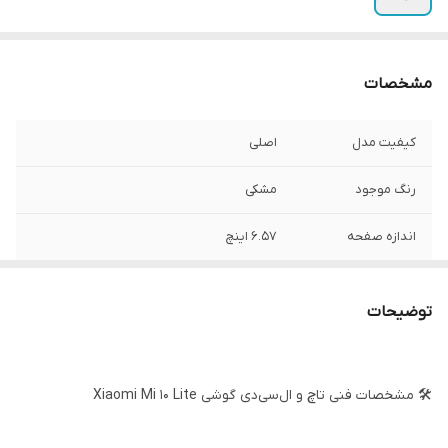
مشخصات
کیفیت مدل
اصلی
رنگ موجود
مشکی
اندازه صفحه
6.57 اینچ
نوع صفحه نمایش
AMOLED
توضیحات
رزولوشن
1080*2400 پیکسل
🛠️ مشخصات فنی تاچ و ال‌سی‌دی گوشی Xiaomi Mi 10 Lite