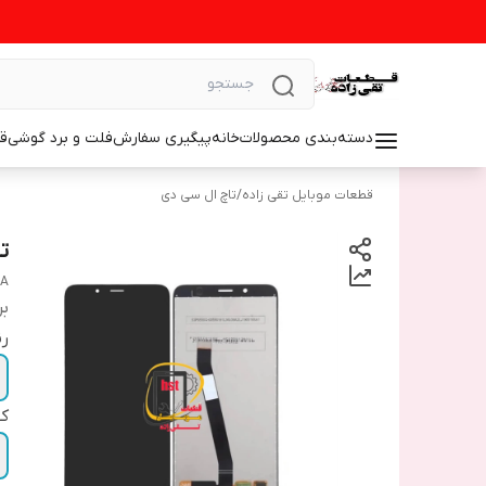
دسته‌بندی محصولات
خانه
پیگیری سفارش
فلت و برد گوشی
ق
قطعات موبایل تقی زاده
/
تاچ ال سی دی
تا
7A
بر
رن
ک