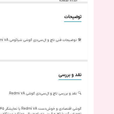
اندازه صفحه
نوع صفحه نمایش
توضیحات
رزولوشن
🛠️ توضیحات فنی تاچ و ال‌سی‌دی گوشی شیائومی Redmi 7A
نام قطعه: تاچ و ال‌سی‌دی کامل شیائومی Redmi 7A
مدل‌های سازگار: Redmi 7A (مدل M1903C3EG / M1903C3EH / M1903C3EI و دیگر نسخه‌های جهانی)
نقد و بررسی
🔍 نقد و بررسی تاچ و ال‌سی‌دی گوشی Redmi 7A
📱 مشخصات فنی نمایشگر:
تعویض آن با تاچ و ال‌سی‌دی اورجینال، عملکرد دستگاه را 