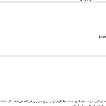
5.45اینچ
IPS LCD
1440*720پیکسل
گوشی اقتصادی و خوش‌دست Redmi 7A با نمایشگر 5.45 اینچی خود، تجربه‌ای ساده اما کاربردی را برای کاربر
به حالت اول بازمی‌گرداند.