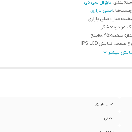
ته‌بندی
:
تاچ ال سی دی
چسب‌ها :
اصلی بازاری
یفیت مدل
:
اصلی بازاری
نگ موجود
:
مشکی
دازه صفحه
:
5.45اینچ
وع صفحه نمایش
:
IPS LCD
زولوشن
:
1440*720پیکسل
مایش بیشتر
اصلی بازاری
مشکی