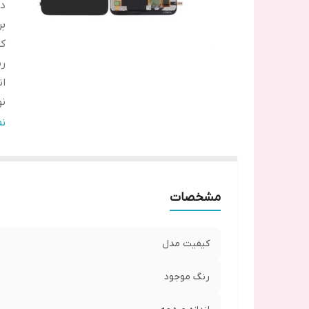
دس
بر
ک
ر
ان
ن
ر
ن
مشخصات
کیفیت مدل
رنگ موجود