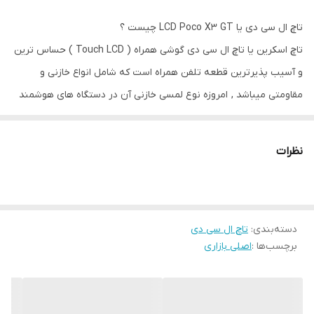
تاچ ال سی دی
بدون فریم و بافریم
تاچ ال سی دی یا LCD Poco X3 GT چیست ؟
گوشی سازگار
نوع بدون فریم با Note10 pro 5G مشترک
تاچ اسکرین یا تاچ ال سی دی گوشی همراه ( Touch LCD ) حساس ترین
است.
و آسیب پذیرترین قطعه تلفن همراه است که شامل انواع خازنی و
نوع صفحه نمایش
IPS LCD
مقاومتی میباشد , امروزه نوع لمسی خازنی آن در دستگاه های هوشمند
رایج تر است. یکی از دلایل گران بها بودن LCD مربوط به ساختار حساس
آن در مونتاژ و افزایش استحکم آن نسبت به گذشته است ؛ صفحه
نظرات
نمایشگر گوشی از 4 قطعه تشکیل شده که به وسیله کریستال مایع در
کنار هم قرار گرفته اند ؛ شیشه یا گلس جلویی، تاچ اسکرین گوشی، ال
سی دی، صفحه نور پس زمینه و قاب تاچ اسکرین که یک لایه نازک
دسته‌بندی
:
تاچ ال سی دی
الکترود روی آن ها را پوشانده است . اگر صفحه نمایش دستگاه شما
برچسب‌ها :
اصلی بازاری
آسیب ببیند کارکرد کل دستگاه شما مخطل میشود. از طرفی اولین نقطه
ای که بر اثر برخورد ، آب خوردگی ، سقوط از ارتفاع و ... آسیب میبیند ،
صفحه نمایش شماست.وظیفه اصلی
تاچ ال سی دی Poco X3 GT
تعامل