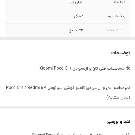
کیفیت
اصلی بازار
رنگ‌ موجود
مشکی
اندازه صفحه
۶.۵۳اینچ
نوع صفحه نمایش
IPS lCD
توضیحات
رزولوشن
۷۲۰*۱۶۰۰پیکسل
🛠️ مشخصات فنی تاچ و ال‌سی‌دی Xiaomi Poco C31
نام قطعه: تاچ و ال‌سی‌دی کامبو گوشی شیائومی Poco C31 / Redmi 10A
(مدل مشابه)
مدل‌های پشتیبانی‌شده: Poco C31 (مدل MZB0N)
نقد و بررسی
⸻