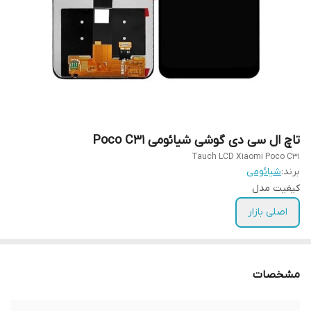
تاچ ال سی دی گوشی شیائومی Poco C31
Tauch LCD Xiaomi Poco C31
برند:
شیائومی
کیفیت مدل
اصلی بازار
مشخصات