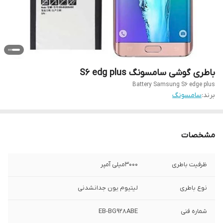
باطری گوشی سامسونگ S6 edg plus
Battery Samsung S6 edge plus
برند:
سامسونگ
مشخصات
ظرفیت باطری
۳۰۰۰میلی آمپر
نوع باطری
لیتیوم یون جدانشدنی
شماره فنی
EB-BG928ABE