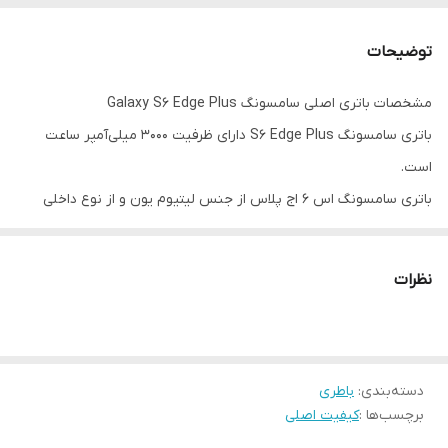
گارانتی
۶ماه حتی بادکردگی
توضیحات
مشخصات باتری اصلی سامسونگ Galaxy S6 Edge Plus
باتری سامسونگ S6 Edge Plus دارای ظرفیت ۳۰۰۰ میلی‌آمپر ساعت
است.
باتری سامسونگ اس ۶ اج پلاس از جنس لیتیوم یون و از نوع داخلی
است.
این باتری توسط خود کاربر قابل تعویض نیست، و باید توسط افراد خبره
نظرات
انجام شود تا به دستگاه آسیب نزند.
اگر از عملکرد باتری گوشی موبایل خود رضایت ندارید و فکر می کنید
نسبت به قبل باتری عملکرد و کیفیت خود را از دست داده است، وقت
دسته‌بندی
:
باطری
آن رسیده است که باتری قدیمی را با یک باتری مناسب تعویض کنید.
برچسب‌ها :
کیفیت اصلی
برای تهیه باتری اورجینال و تمامی قطعات گوشی خود با ضمانت و