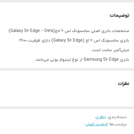
گارانتی
۶ماه حتی بادکردگی
توضیحات
شماره فنی
EB-BG920ABE
مشخصات باتری اصلی سامسونگ اس ۶ ادج(Galaxy S6 Edge – G925)
باتری سامسونگ اس ۶ اج (Galaxy S6 Edge) دارای ظرفیت ۲۶۰۰
میلی‌آمپر ساعت است.
باتری Samsung S6 Edge از نوع لیتیوم یونی می‌باشد.
باتری سامسونگ S6 Edge در مقایسه با باتری سامسونگ گلکسی S6 که
یک باتری ۲۵۵۰ میلی‌آمپر
ساعتی بود ۵۰ میلی‌آمپر بزرگتر است.
نظرات
این افزایش ۵۰ میلی آمپری باتری به دلیل افزایش سایز نمایشگر بوده
است.
باتری سامسونگ S6 و باتری S6 Edge در تست‌های به دست آمده نتایج
دسته‌بندی
:
مشابهی داشتند.
باطری
برچسب‌ها :
کیفیت اصلی
برای اینکه بهترین بهره‌وری از گوشی خود داشته باشید،باید از باتری