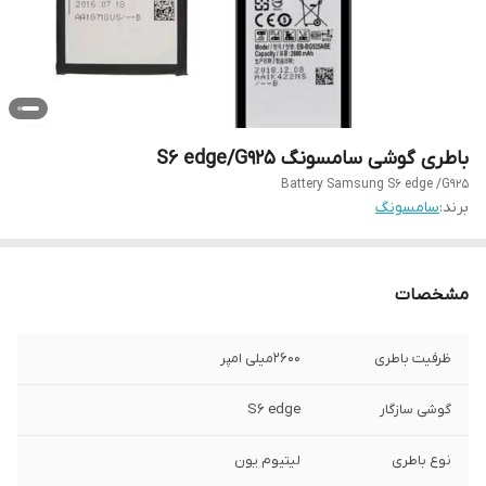
باطری گوشی سامسونگ S6 edge/G925
Battery Samsung S6 edge /G925
برند:
سامسونگ
مشخصات
ظرفیت باطری
2600میلی امپر
گوشی سازگار
S6 edge
نوع باطری
لیتیوم یون