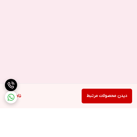
باتری سامسونگ S6 Edge قابلیت شارژ سریع ۱۵ واتی و شارژ وایرلس
دارد.
باتری گلکسی S6 Edge در مدت ۱۵ دقیقه شارژ می‌تواند باتری گوشی را تا
۳۵% شارژ کند.
این باتری شارژر بی‌سیم هم دارد که عملکرد آن کمتر از شارژر معمولی
است. با شارژر بی‌سیم باتری سامسونگ S6 Edge در ۲ ساعت حدود ۷۰%
شارژ می‌شود.
برای تهیه باتری اصلی و تمامی قطعات گوشی با بهترین کیفیت و ضمانت
به سایت ما
مراجعه کنید.
دیدن محصولات مرتبط
ناموجود