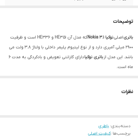
شماره فنی
HE351
توضیحات
گارانتی
۶ماه حتی بادکردگی
باتری
اصلی
نوکیا Nokia 3.1
که مدل آن HE351 و HE336 است و ظرفیت
2900 میلی آمپری دارد و از نوع لیتیوم پلیمر داخلی با ولتاژ 3.8 ولت می
باشد. این مدل از
باتری نوکیا
دارای گارانتی تعویض و بادکردگی به مدت 6
ماه است.
نظرات
دسته‌بندی
:
باطری
برچسب‌ها :
کیفیت اصلی