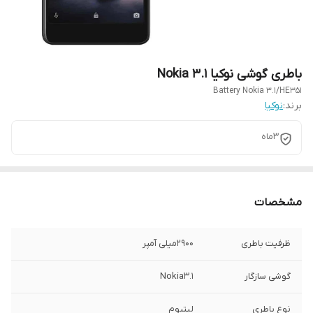
باطری گوشی نوکیا Nokia 3.1
Battery Nokia 3.1/HE351
برند:
نوکیا
3ماه
مشخصات
ظرفیت باطری
2900میلی آمپر
گوشی سازگار
Nokia3.1
نوع باطری
لیتیوم