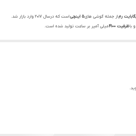
ابایت رم
از جمله گوشی های
5 اینچی
است که درسال 2017 وارد بازار شد.
 با
ظرفیت 4100
میلی آمپر بر ساعت تولید شده است.
شد. مدت زمان وب گردی با این گوشی
14
ساعت و
26
دقیقه است.
3
دقیقه می باشد
این معنا است که اگر روزانه یک ساعت
وب گردی
کنید،
 در بقیه ساعات روز گوشی شما در حالت
Standby
باشد؛ باتری گوشی شما حدود
Noki
استفاده شود
ید.