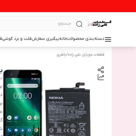
دسته‌بندی محصولات
خانه
پیگیری سفارش
فلت و برد گوشی
ق
قطعات موبایل تقی زاده
/
باطری
با
 2
بر
دس
بر
ظ
گو
شم