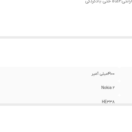
رانتی
:
۶ماه حتی بادکردگی
4100میلی آمپر
Nokia 2
HE338
۶ماه حتی بادکردگی