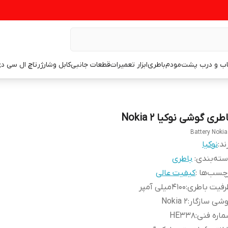
اب و درب پشت
مودم
باطری
ابزار تعمیرات
قطعات جانبی
کابل وشارژر
تاچ ال سی د
طری گوشی نوکیا Nokia 2
Battery Nokia
ند:
نوکیا
ته‌بندی
:
باطری
چسب‌ها :
کیفیت عالی
رفیت باطری
:
4100میلی آمپر
شی سازگار
:
Nokia 2
اره فنی
:
HE338