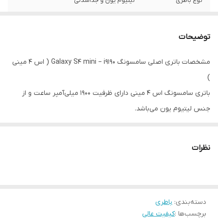
نوع باطری
لیتیوم یون و جداشدنی
شماره فنی
B500BE
توضیحات
گارانتی
۶ماه(حتی بادکردگی)
مشخصات باتری اصلی سامسونگ Galaxy S4 mini – i9190 ( اس ۴ مینی
)
باتری سامسونگ اس ۴ مینی دارای ظرفیت ۱۹۰۰ میلی‌آمپر ساعت و از
جنس لیتیوم یون می‌باشد.
این باتری نسبت به باتری اس ۳ مینی به مراتب خیلی عملکرد بهتری
دارد.
نظرات
باتری ها انواع مختلفی دارند و بعنوان منبع انرژی الکتریکی استفاده می
شوند.
دو نوع باتری مشهور لیتیوم یون و لیتیوم پلیمر در موبایل و تبلت
دسته‌بندی
:
باطری
استفاده می شوند. باتری های لیتیوم یونی قیمت پایین تر، وزن و چگالی
برچسب‌ها :
کیفیت عالی
بیشتری نسبت به نوع لیتیوم پلیمر دارند.