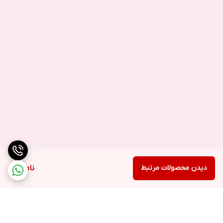
یکی از نکاتی خوبی که باتری اس ۴ مینی برای خود به ثبت رسانید تست
مدن زمان پخش فیلم است.
به وسیله باتری سامسونگ S4 mini می‌توانید ۱۳ ساعت ۱۲ دقیقه با خیال
راحت فیلم ببینید.
روش‌های صحیح استفاده از باتری:
هرگز اجازه ندهید شارژ باتری کاملا تخلیه شود.
زمانی که باتری در حال شارژ است از گوشی استفاده نکنید.
بهترین دما برای نگه داری باتری بین ۲۰ تا ۲۵ درجه سانتی گراد است،
بنابراین آن را در جای خنک نگهداری و شارژ نمایید.
دیدن محصولات مرتبط
ناموجود
برای شارژ هر باتری و دوام عمر باتری از شارژر استاندارد و اورجینال با
توجه به میلی‌آمپر همان گوشی استفاده کنید.
شارژر اصلی سامسونگ Galaxy S4 mini با بهترین کیفیت و قیمت عمده
و ضمانت به سایت
موبایل ابزار
مراجعه کنید.