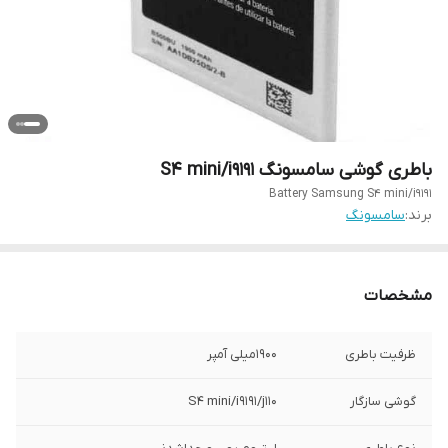
باطری گوشی سامسونگ S4 mini/i9191
Battery Samsung S4 mini/i9191
برند:
سامسونگ
مشخصات
ظرفیت باطری
۱۹۰۰میلی آمپر
گوشی سازگار
S4 mini/i9191/j110