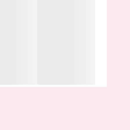
برای افزایش طول عمر باتری سامسونگ توصیه می‌شود که
ندهید شارژ باتری کاملاً خالی شود و از قراردادن طولانی
اگر به هر دلیلی شارژ باتری گوشی شما زودتر از حالت ع
گذشته و عملکرد باتری گوشی مثل روز اول نیست احتمالا
اورجینال، مدت‌زمان کمتری شارژ نگه می‌دارند یا ممکن 
شما می‌توانید باتری اصلی گوشی سامسونگSamsung Galaxy E5 را از سایت ما خریداری کنید.