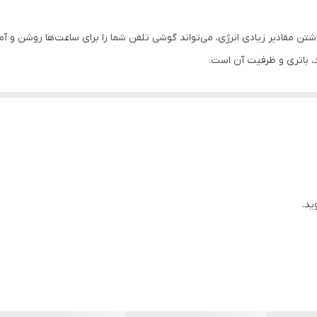
شتن مقادیر زیادی انرژی، می‌تواند گوشی تلفن شما را برای ساعت‌ها روشن و آماده
، باتری و ظرفیت آن است.
و پس از مدتی نیاز به تعویض دارد، شما با استفاده درست فقط می‌توانید ا
Li-P) در موبایل و تبلت استفاده می‌شوند.
ید.
Samsuداخل یک قاب قرار دارد و کاربر به باتری دسترسی ندارد. قراردادن باتری در داخل گوشی م
تری‌های داخلی معمولاً توسط کاربر قابل تعویض نیست و باید توسط تعمیرکار ح
گوشی msung Galaxy E5