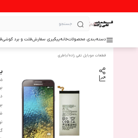
دسته‌بندی محصولات
خانه
پیگیری سفارش
فلت و برد گوشی
ق
قطعات موبایل تقی زاده
/
باطری
ب
A5
بر
دس
بر
ظ
نو
گو