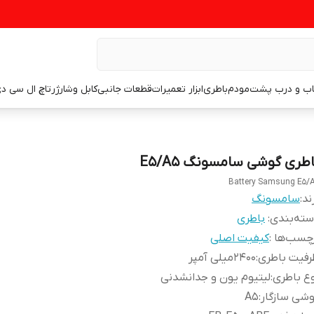
اب و درب پشت
مودم
باطری
ابزار تعمیرات
قطعات جانبی
کابل وشارژر
تاچ ال سی د
اطری گوشی سامسونگ E5/A5
Battery Samsung E5/
ند:
سامسونگ
ته‌بندی
:
باطری
چسب‌ها :
کیفیت اصلی
رفیت باطری
:
۲۴۰۰میلی آمپر
ع باطری
:
لیتیوم یون و جدانشدنی
شی سازگار
:
A5