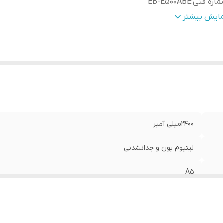
اره فنی
:
EB-E500ABE
رانتی
:
۶ماه(حتی بادکردگی)
مایش بیشتر
۲۴۰۰میلی آمپر
لیتیوم یون و جدانشدنی
A5
EB-E500ABE
۶ماه(حتی بادکردگی)