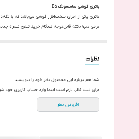
باتری گوشی سامسونگ E5
باتری یکی از اجزای سخت‌افزار گوشی می‌باشد که با نگه‌دا
برخی تنها نکته قابل‌توجه هنگام خرید تلفن همراه جدید
باتری استفاده شده درگوشی سامسونگ عمر مشخصی داشته 
باتری‌های گوشی انواع مختلفی دارند و امروزه دو نوع مشهور لیتیوم یونی (Li-Ion) و لیتیوم پلیمری (olymer، Li-Ion Polymer
نظرات
خرید باتری اصلی گوشی Samsung Galaxy E5
شما هم درباره این محصول نظر خود را بنویسید.
ولت است.
برای ثبت نظر، لازم است ابتدا وارد حساب کاربری خود شو
باتری گوشی ng Galaxy E5
افزودن نظر
نمودن و… را دارد اما هزینه تعویض باتری زیاد است. با
می‌باشد.