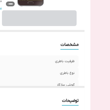
شم
گا
ن
مشخصات
ظرفیت باطری
نوع باطری
گوشی سازگار
شماره فنی
توضیحات
گارانتی