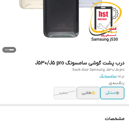
درب پشت گوشی سامسونگ J530/J5 pro
Back door Samsung J530/J5 pro
برند:
سامسونگ
رنگ‌بندی
مشکی
طلایی
سفید
مشخصات