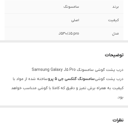
برند
سامسونگ
کیفیت
اصلی
مدل
J530/J5 pro
توضیحات
درب پشت گوشی سامسونگ Samsung Galaxy J5 Pro
درب پشت گوشی
سامسونگ گلکسی جی 5 پرو
ساخته شده از مواد با
کیفیت به همراه برش تمیز و دقیق که کاملا با گوشی متناسب خواهد
بود.
سازگار:
Samsung Galaxy J5 Pro (2017)
نظرات
SKU: SM-J530F, SM-J530Y, SM-J530FM, SM-J530G, SM-J530YM,