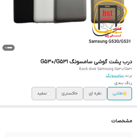
درب پشت گوشی سامسونگ G530/G531
Back door Samsung G530/G531
برند:
سامسونگ
رنگ بندی
طلایی
نقره ای
خاکستری
سفید
مشخصات