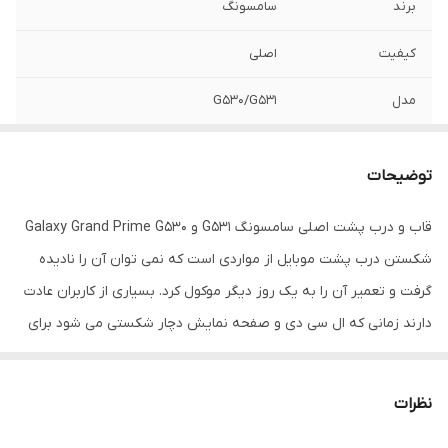
برند
سامسونگ
کیفیت
اصلی
مدل
G530/G531
توضیحات
قاب و درب پشت اصلی سامسونگ G531 و Galaxy Grand Prime G530
شکستن درب پشت موبایل از مواردی است که نمی توان آن را نادیده
گرفت و تعمیر آن را به یک روز دیگر موکول کرد. بسیاری از کاربران عادت
دارند زمانی که ال سی دی و صفحه نمایش دچار شکستی می شود برای
تعمیر آن اقدام خاصی انجام نمی دهند و با همان ال سی دی شکسته کار
میکنند. گاهی اوقات درمورد درب پشت گوشی هم همین تصمیم گرفته
نظرات
می شود!