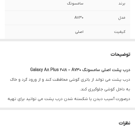
برند
سامسونگ
مدل
A730
کیفیت
اصلی
توضیحات
درب پشت اصلی سامسونگ Galaxy A8 Plus 2018 – A730
درب پشت می تواند از باتری گوشی محافظت کند و از ورود گرد و خاک
به داخل گوشی جلوگیری کند.
درصورت آسیب دیدن یا شکسته شدن درب پشت می توانید برای تهیه
و خرید دیگر مدلهای قاب و درب پشت سامسونگ به قسمت درب پشت
در سایت ما مراجعه کنید.
نظرات