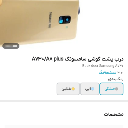
درب پشت گوشی سامسونگ A730/A8 plus
Back door Samsung A730
برند:
سامسونگ
رنگ‌بندی
مشکی
آبی
طلایی
مشخصات