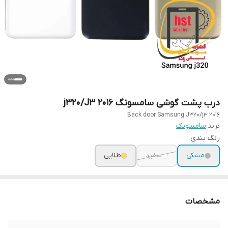
درب پشت گوشی سامسونگ j320/J3 2016
Back door Samsung J320/j3 2016
برند:
سامسونگ
رنگ بندی
مشکی
سفید
طلایی
مشخصات