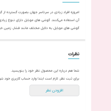
امروزه افراد زیادی در سرتاسر جهان بصورت گسترده از گو
آن استفاده می‌کنند. گوشی های موبایل دارای تنوع زیاد
گوشی‌ های موبایل به دلایل مختلف مانند فشار، زمی
می‌توانید به راحتی درب و قاب گوشی خود را تعویض کنی
وجود قاب و درب به دلیل پوشانندگی کامل گوشی، محافظت 
بنابر این اگر به دلایلی نیاز به تعویض قاب و درب پشت
نظرات
یکی از گوشی‌ هایی برند سامسونگ، گوشی Samsung Galaxy A72 می‌باشد. درب این گوشی از جنس پلاستیک است.
شما می‌‌توانید قاب و درب پشت اورجینال Samsung Galaxy A72 را در چهار رنگ مشکی، سفید، آبی و بنفش از سایت ما خریداری کنید
شما هم درباره این محصول نظر خود را بنویسید.
برای ثبت نظر، لازم است ابتدا وارد حساب کاربری خود شو
افزودن نظر