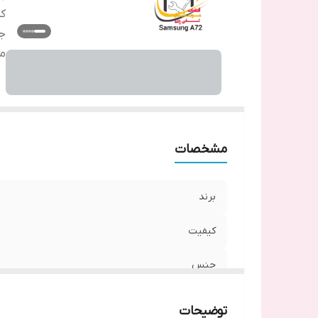
ک
ج
م
مشخصات
برند
کیفیت
جنس
مدل
توضیحات