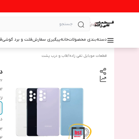
دسته‌بندی محصولات
خانه
پیگیری سفارش
فلت و برد گوشی
ق
قطعات موبایل تقی زاده
/
قاب و درب پشت
د
72
بر
رن
دس
بر
بر