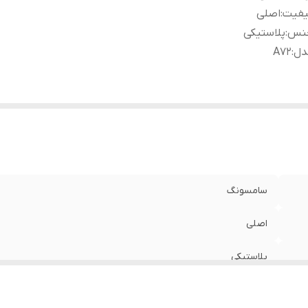
یفیت
:
اصلی
نس
:
پلاستیکی
دل
:
A72
سامسونگ
اصلی
پلاستیکی
A72