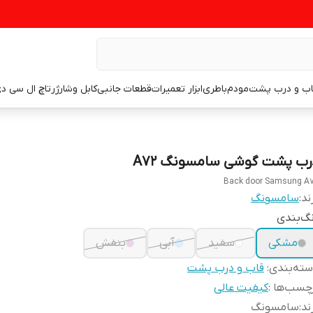
اب و درب پشت
مودم
باطری
ابزار تعمیرات
قطعات جانبی
کابل وشارژر
تاچ ال سی د
رب پشت گوشی سامسونگ A72
Back door Samsung A
ند:
سامسونگ
گ‌بندی
مشکی
سفید
آبی
بنفش
ته‌بندی
:
قاب و درب پشت
چسب‌ها :
کیفیت عالی
ند
:
سامسونگ