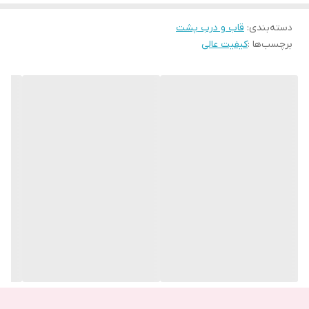
اصلی و ظاهر گوشی خود خسته شده باشید که می‌توانید به راحتی درب
دسته‌بندی
:
قاب و درب پشت
و قاب گوشی خود را تعویض کنید.
برچسب‌ها :
کیفیت عالی
وجود قاب و درب به دلیل پوشانندگی کامل گوشی، محافظت از باتری
گوشی و جلوگیری از ورود گرد و غبار و مایعات به داخل باتری و قطعات
داخلی گوشی لازم است.
بنابر این اگر به دلایلی نیاز به تعویض قاب و درب پشت گوشی خود
دارید حتما از کیفیت اصلی و اورجینال آن خریداری کنید تا بطور کامل با
گوشی شما مطابقت داشته باشد .
یکی از گوشی‌ هایی برند سامسونگ، گوشی Samsung Galaxy S8
می‌باشد. درب این گوشی از جنس شیشه ایی است.
شما می‌‌توانید قاب و درب پشت اورجینال Samsung Galaxy S8 را در
شش رنگ مشکی، آبی پررنگ، بنفش، نقره ایی، گلد و خاکستری از سایت
ما خریداری کنید