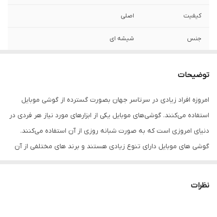
کیفیت
اصلی
جنس
شیشه ای
مدل
Galaxy Note 20 ultra
توضیحات
امروزه افراد زیادی در سرتاسر جهان بصورت گسترده از گوشی موبایل
استفاده می‌کنند. گوشی‌های موبایل یکی از ابزارهای مورد نیاز هر فردی در
دنیای امروزی است که به صورت شبانه روزی از آن استفاده می‌کنند.
گوشی های موبایل دارای تنوع زیادی هستند و برند های مختلفی از آن
در بازار وجود دارد. یکی از برندهای موجود در بازار، گوشی های سامسونگ
هست.
نظرات
گوشی‌های موبایل به دلایل مختلف مانند فشار، زمین خوردن، ضربه و…
ممکن است دچار خط و خش و شکستگی شوند یا ممکن است از رنگ