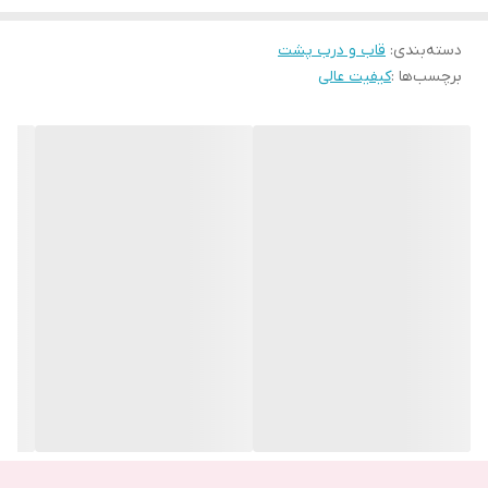
اصلی و ظاهر گوشی خود خسته شده باشید که می‌توانید به راحتی درب
دسته‌بندی
:
قاب و درب پشت
و قاب گوشی خود را تعویض کنید.
برچسب‌ها :
کیفیت عالی
وجود قاب و درب به دلیل پوشانندگی کامل گوشی، محافظت از باتری
گوشی و جلوگیری از ورود گرد و غبار و مایعات به داخل باتری و قطعات
داخلی گوشی لازم است.
بنابر این اگر به دلایلی نیاز به تعویض قاب و درب پشت گوشی خود
دارید حتما از کیفیت اصلی و اورجینال آن خریداری کنید تا بطور کامل با
گوشی شما مطابقت داشته باشد .
یکی از گوشی‌هایی برند سامسونگ، گوشی Samsung Galaxy Note20
Ultra می‌باشد. جنس درب این گوشی از شیشه و جنس فریم آن از فولاد
ضد زنگ است. سامسونگ گوشی Samsung Galaxy Note20 Ultra را در
چهار رنگ برنز، سفیدو مشکی و سبز به بازار عرضه کرد.
شما می‌‌توانید قاب و درب پشت اورجینال Samsung Galaxy Note20
Ultra را از سایت ما خریداری کنید