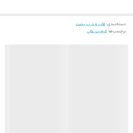
دسته‌ی گوشی‌های میان‌رده به‌حساب می‌آید.
گوشی‌های موبایل به دلایل مختلف مانند فشار، زمین خوردن، ضربه و…
دسته‌بندی
:
قاب و درب پشت
ممکن است دچار خط و خش و شکستگی شوند یا ممکن است از رنگ
برچسب‌ها :
کیفیت عالی
اصلی و ظاهر گوشی خود خسته شده باشید که می‌توانید به راحتی درب
و قاب گوشی خود را تعویض کنید.
وجود قاب و درب به دلیل پوشانندگی کامل گوشی , محافظت از باتری
گوشی و جلوگیری از ورود گرد و غبار و مایعات به داخل باتری و قطعات
داخلی گوشی لازم است.
بنابر این اگر به دلایلی نیاز به تعویض قاب و درب پشت گوشی خود
دارید حتما از کیفیت اصلی و اورجینال آن خریداری کنید تا بطور کامل با
گوشی شما مطابقت داشته باشد.
درب شیائومی Poco X3 Pro از جنس پلاستیک می‌باشد. شما
می‌توانید
قاب و درب پشت اورجینال شیائومی Poco X3 Pro
را از سایت
ما خریداری کنید