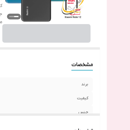
ک
ج
م
مشخصات
برند
کیفیت
جنس
مدل