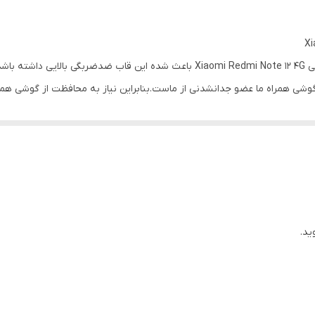
استفاده از مواد با کیفیت در تولید قاب پشت گلس گوشی Xiaomi Redmi Note 12 4G باعث 
وشی همراه ما عضو جدانشدنی از ماست.بنابراین نیاز به محافظت از گوشی همر
اب پشت گلس گوشی شیائومی ردمی نوت ۱۲ ۴ جی در عین زیبایی گوشی شما را به خوبی نمایش می دهد و 
نین این کاور از گوشی شما در برابر خط و خش نیز محافظت می کند و فریم 
Xiaomi Redmi Note 12 4 بسیار سبک می باشد و دسترسی به دکمه های گوشی به راحتی امکان پذیر می
ید.
بر سقوط از ارتفاع های کم محافظت کند.