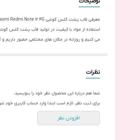
توضیحات
معرفی قاب پشت گلس گوشی Xiaomi Redmi Note 12 4G
می کنیم و روزانه در مکان های مختلفی حضور داریم و گ
شده است.
نظرات
این ق
که به گوشی وارد می شود از گوشی محافطت می کند.همچ
شما هم درباره این محصول نظر خود را بنویسید.
گارد پشت گلس G
برای ثبت نظر، لازم است ابتدا وارد حساب کاربری خود شو
دقیق و منظم برش خورده است.
افزودن نظر
ویژگی های قاب پشت گلس گوشی Xiaomi Redmi Note 12 4G
این قاب پشت گلس شیائومی Xiaomi Redmi Note 12 4G از لنز و فلش گوشی به خوبی در برابر اسیب های فیزیکی محافظت میکند.
برآمدگی های لبه ی قاب باعث میشود از گوشی در برا