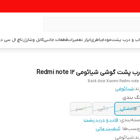
اب و درب پشت
مودم
باطری
ابزار تعمیرات
قطعات جانبی
کابل وشارژر
تاچ ال سی د
ب پشت گوشی شیائومی Redmi note 12
Back door Xiaomi Redmi note 
ند:
شیائومی
نگ بندی
مشکی
آبی
سبز
ته‌بندی
:
قاب و درب پشت
چسب‌ها :
کیفیت عالی
ند
:
شیائومی