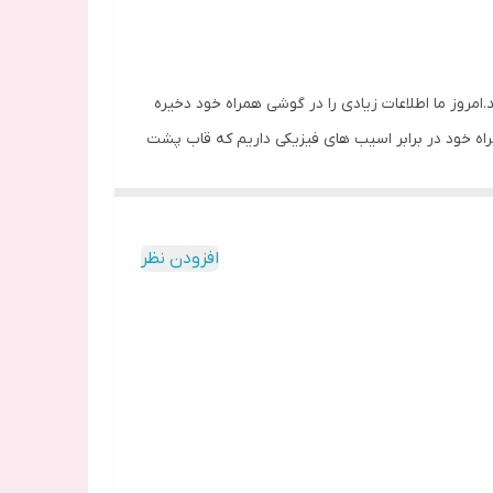
شده این قاب ضدضربگی بالایی داشته باشد.امروز ما اطلاعات زیادی را در گوشی همراه خود دخیره
اه خود در برابر اسیب های فیزیکی داریم که قاب پشت
گلس شیائومی Xiaomi Redmi Note 12 4G از گوشی ما در برابر اسیب ها به طور کامل محافظت می کند. زیرا این قاب پشت گلس شیائومی ردمی نوت 12 از الیاف باکیفیت و با تراکم بالا ساخته
افزودن نظر
قسمت پشتی گوشی که از جنس طلق می باشد و این طلق از ضربات ناگهانی
سخت آن در برابر ساییدگی و خط و خش مقاوم است.
 باشد. به عبارتی محل قرار گیری دوربین ،پورت و دکمه ها بسیار