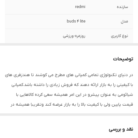
سازنده
redmi
مدل
buds 4 lite
نوع کاربری
روزمره-ورزشی
ابعاد
32.4*18.22*19.63میلی متر
توضیحات
جنس بدنه
پلاستیک
در دنیای تکنولوژی تمامی کمپانی های مطرح می کوشند تا هندزفری های
محدوده عملکرد
10متر
با کیفیتی را به بازار ارائه دهند که فروش زیادی را داشته باشد.کمپانی
نوع ارتباط
بلوتوث
شیائومی به عنوان پیشرو در این امر همیشه سعی کرده کالاهایی با
قیمت پایین ولی با کیفیت بالا را به بازار عرضه کند وتقریبا همیشه در
کابل
type-c
این امر نیز موفق بوده است. حال این بار شیائومی هندزفری بلوتوث
نسخه بلوتوث
5.3
قدرتمندی به نام تجارتی Redmi Buds 4 Lite را به بازار عرضه کرده
نقد و بررسی
است که از درایور دینامیک 12 میلی متری بهره گرفته که باعث باس قوی