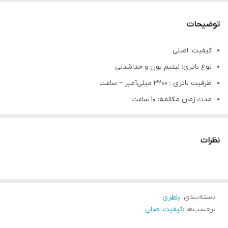
توضیحات
کیفیت: اصلی
نوع باتری: لیتیم یون و جداشدنی
ظرفیت باتری : ۳۲۰۰ میلی‌آمپر – ساعت
مدت زمان مکالمه: ۱۰ ساعت
مدت زمان استندبای: ۴۲۰ ساعت
ولتاژ باتری: ۳/۸ ولت
نظرات
باتری گوشی سامسونگ Mega 6.3 I9200
باتری یکی از اجزای سخت‌افزار گوشی می‌باشد که با نگه‌داشتن مقادیر
زیادی انرژی، می‌تواند گوشی تلفن شما را برای ساعت‌ها روشن و
دسته‌بندی
:
باطری
آماده‌به‌کار نگه دارد. یکی از مهم‌ترین نکات و شاید برای برخی تنها
برچسب‌ها :
کیفیت اصلی
نکته قابل‌توجه هنگام خرید تلفن همراه جدید، باتری و ظرفیت آن