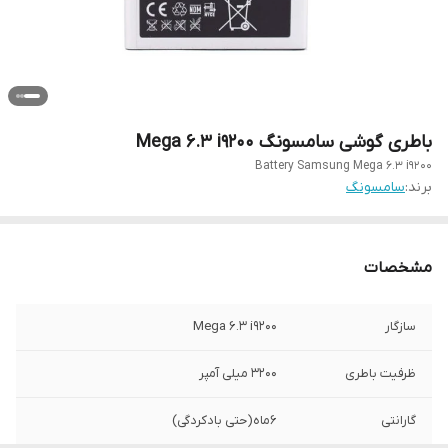
باطری گوشی سامسونگ Mega 6.3 i9200
Battery Samsung Mega 6.3 i9200
برند:
سامسونگ
مشخصات
سازگار
Mega 6.3 i9200
ظرفیت باطری
۳۲۰۰ میلی آمپر
گارانتی
۶ماه(حتی بادکردگی)