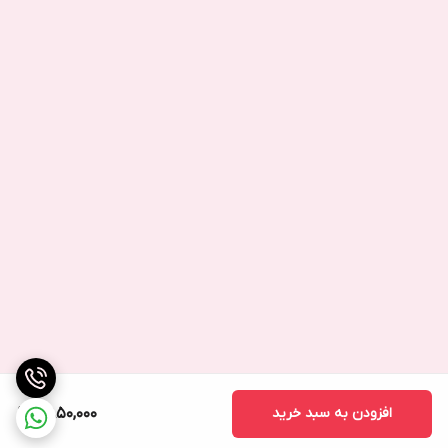
باتری دسترسی ندارد. قراردادن باتری در داخل گوشی مزایای زیادی از
جمله ظریف‌سازی گوشی، مقاوم‌تر کردن، ضد آب نمودن و… را دارد اما
هزینه تعویض باتری زیاد است. باتری‌های داخلی معمولاً توسط کاربر
قابل تعویض نیست و باید توسط تعمیرکار حرفه‌ای تعویض شود.
دوام کلی این باتری ۶۷ ساعت است. این عدد به این معنی است که اگر
شما در هر روز تنها یک ساعت گردش در وب، یک ساعت تماشای فیلم
و یک ساعت تماس تلفنی داشته باشید، شارژ باتری Xiaomi Mi 4i
بیشتر از ۲ روز دوام خواهد داشت.
گوشی شیائومی Xiaomi Mi 4i بعد از یک‌بار شارژ شدن به‌صورت کامل،
برای برقراری تماس در شبکه‌ی ۳G می‌تواند ۲۱ ساعت و ۲ دقیقه کاربر
را پشتیبانی کند. در آزمون وب‌گردی نیز این گوشی می‌تواند ۸ ساعت و
۲۷ دقیقه برای شما کارکرده و صفحه‌نمایش شما را روشن نگه دارد و
در آزمون تماشای فیلم و ویدئو نیز مدت‌زمان کسب شده توسط این
افزودن به سبد خرید
2,850,000
باتری ۱۰ ساعت و ۱۱ دقیقه می‌باشد.