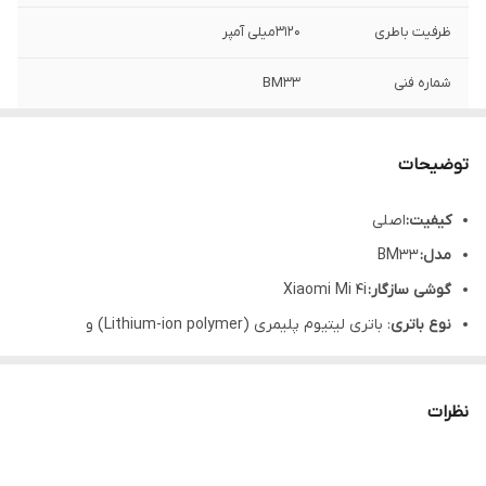
ظرفیت باطری
۳۱۲۰میلی آمپر
شماره فنی
BM33
گارانتی
۶ماه(حتی بادکردگی)
توضیحات
کیفیت
:
اصلی
مدل:
BM33
گوشی سازگار:
Xiaomi Mi 4i
نوع باتری
: باتری لیتیوم پلیمری (Lithium-ion polymer) و
جدانشدنی
ظرفیت
:
۳۱۲۰ میلی‌آمپر – ساعت
نظرات
قابلیت فست‌شارژ
:
دارد
قابلیت شارژ بی‌سیم
:
ندارد