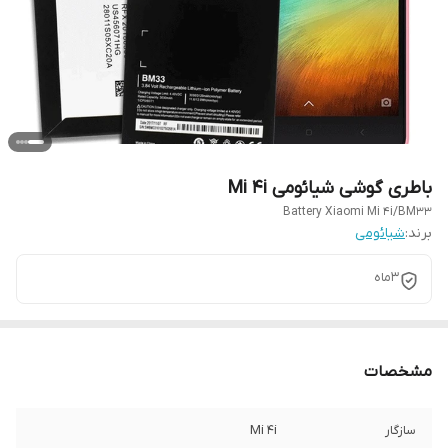
باطری گوشی شیائومی Mi 4i
Battery Xiaomi Mi 4i/BM33
برند:
شیائومی
3ماه
مشخصات
سازگار
Mi 4i