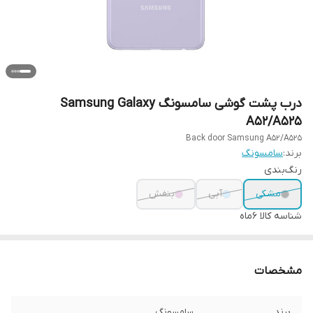
درب پشت گوشی سامسونگ Samsung Galaxy
A52/A525
Back door Samsung A52/A525
برند:
سامسونگ
رنگ‌بندی
مشکی
آبی
بنفش
شناسه کالا
6ماه
مشخصات
برند
سامسونگ