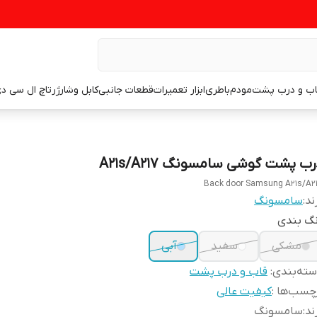
اب و درب پشت
مودم
باطری
ابزار تعمیرات
قطعات جانبی
کابل وشارژر
تاچ ال سی د
ب پشت گوشی سامسونگ A21s/A217
Back door Samsung A21s/A2
ند:
سامسونگ
نگ بندی
مشکی
سفید
آبی
ته‌بندی
:
قاب و درب پشت
چسب‌ها :
کیفیت عالی
ند
:
سامسونگ