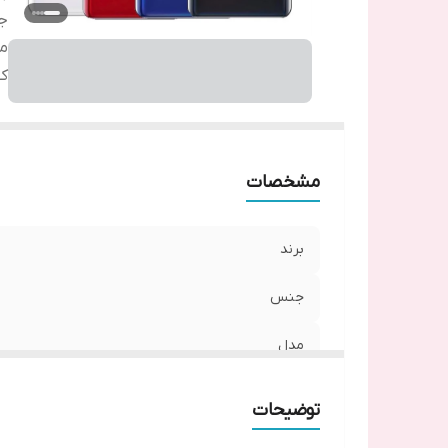
ج
م
ک
مشخصات
برند
جنس
مدل
کیفیت
توضیحات