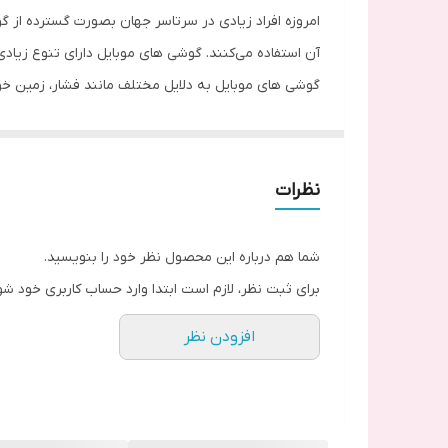
امروزه افراد زیادی در سرتاسر جهان بصورت گسترده از گو
آن استفاده می‌کنند. گوشی های موبایل دارای تنوع زیاد
گوشی‌ های موبایل به دلایل مختلف مانند فشار، زمی
می‌توانید به راحتی درب و قاب گوشی خود را تعویض کنی
وجود قاب و درب به دلیل پوشانندگی کامل گوشی، محافظت 
بنابر این اگر به دلایلی نیاز به تعویض قاب و درب پشت
نظرات
یکی از گوشی‌ هایی برند سامسونگ، گوشی Galaxy A21s می‌باشد. درب این گوشی از جنس پلاستیک است.
شما می‌‌توانید قاب و درب پشت اورجینال Galaxy A21s را در چهار رنگ مشکی، سفید، آبی از سایت ما خریداری کنید
شما هم درباره این محصول نظر خود را بنویسید.
برای ثبت نظر، لازم است ابتدا وارد حساب کاربری خود شو
افزودن نظر