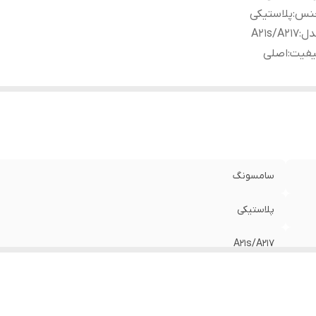
نس
:
پلاستیکی
دل
:
A21s/A217
یفیت
:
اصلی
سامسونگ
پلاستیکی
A21s/A217
اصلی