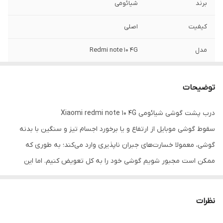
برند
شیائومی
کیفیت
اصلی
مدل
Redmi note 10 4G
توضیحات
درب پشت گوشی شیائومی Xiaomi redmi note 10 4G
سقوط گوشی موبایل از ارتفاع و یا برخورد اجسام تیز و سنگین با بدنه
گوشی، معمولا خسارت‌‌های جبران ناپذیری وارد می‌کند؛ به طوری که
ممکن است مجبور شویم گوشی خود را به کل تعویض کنیم. اما این
نگرانی درباره گوشی موبایل شیائومی بسیار کمتر است؛ چرا که امکان
خرید درب پشتی این گوشی موبایل به تنهایی وجود دارد و در صورت
نظرات
ضربه دیدن و آسیب، می‌توانید آن را تعویض کنید.