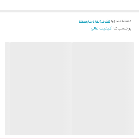
مشخصات درب پشت گوشی شیائومی Xiaomi redmi note 10 4G
این درب پشت که از بهترین متریال ساخته شده، توسط شرکت Xiaomi
دسته‌بندی
:
قاب و درب پشت
تولید گردیده و وارد بازار شده است. جنس این درب، از نوعی است که
برچسب‌ها :
کیفیت عالی
جدیدترین نسل این نوع محسوب می‌گردد.
نسل پنجم بیشتر از نسل قبلی خود در برابر ضربه و سقوط از ارتفاع
مقاوم است. به طوری که می‌تواند از آسیب‌های ناشی از سقوط از ارتفاع
یک متری، تا 80 درصد در امان بماند. مقاومت این نسل ، در برابر ضربه و
خط و خش نیز افزایش داشته است.
بنابراین هنگامی که گوشی را با این درب در دست می‌گیرید، اصلا سنگینی
آن را حس نخواهید کرد. این درب سبک‌وزن ساخت کشور چین، و با
رنگ‌بندی زیبایی که دارد، نگاه‌ها را به سمت خود جذب می‌کند. همچنین
آرم اصلی mi که بر روی درب حک شده.