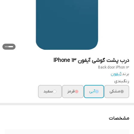
درب پشت گوشی آیفون IPhone 13
Back door iPhon 13
برند:
آیفون
رنگبندی
مشکی
آبی
قرمز
سفید
مشخصات