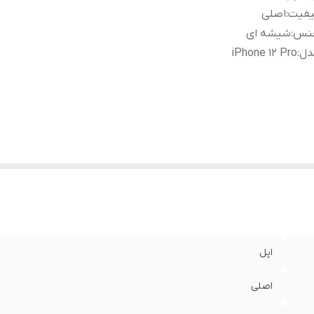
یفیت
:
اصلی
نس
:
شیشه ای
دل
:
iPhone 12 Pro
اپل
اصلی