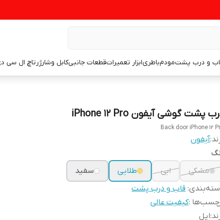
اب و درب پشت
مودم
باطری
ابزار تعمیرات
قطعات جانبی
کابل وشارژر
تاچ ال سی د
ب پشت گوشی آیفون iPhone 12 Pro
Back door iPhone 12 P
ند:
آیفون
نگ
مشکی
ابی
طلایی
سفید
ته‌بندی
:
قاب و درب پشت
چسب‌ها :
کیفیت عالی
ند
:
اپل