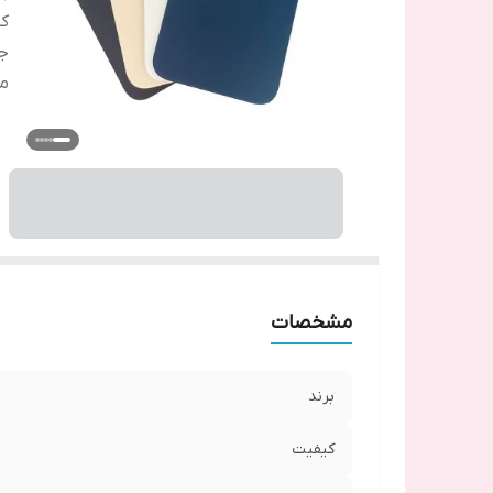
ک
ج
م
مشخصات
برند
کیفیت