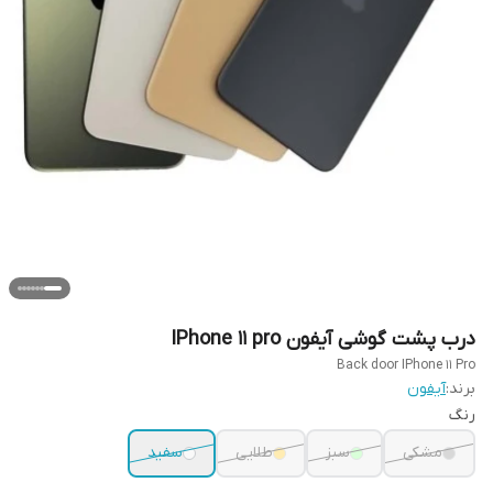
درب پشت گوشی آیفون IPhone 11 pro
Back door IPhone 11 Pro
برند:
آیفون
رنگ
مشکی
سبز
طلایی
سفید