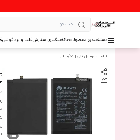
دسته‌بندی محصولات
خانه
پیگیری سفارش
فلت و برد گوشی
ق
قطعات موبایل تقی زاده
/
باطری
9
89
بر
دس
شم
س
گا