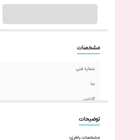
مشخصات
شماره فنی
سا
گارانتی
توضیحات
مشخصات باطری: