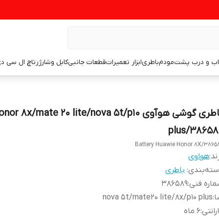
اب و درب پشت
مودم
باطری
ابزار تعمیرات
قطعات جانبی
کابل وشارژر
تاچ ال سی د
باطری گوشی هوآوی nor 8x/mate 20 lite/nova 5t/p10
plus/38658
Battery Huawie Honor 8X/3865
ند:
هواوی
ته‌بندی
:
باطری
اره فنی
:
386589
ا
:
nova 5t/mate20 lite/8x/p10 plus
رانتی
:
6 ماه