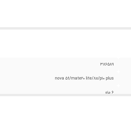
386589
nova 5t/mate20 lite/8x/p10 plus
6 ماه